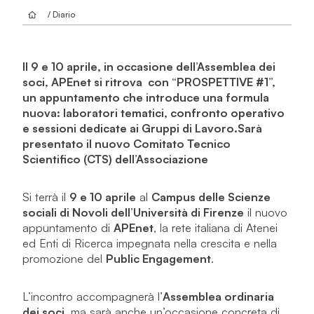
/ Diario
Il 9 e 10 aprile, in occasione dell’Assemblea dei
soci, APEnet si ritrova con “PROSPETTIVE #1”,
un appuntamento che introduce una formula
nuova: laboratori tematici, confronto operativo
e sessioni dedicate ai Gruppi di Lavoro.Sarà
presentato il nuovo Comitato Tecnico
Scientifico (CTS) dell’Associazione
Si terrà il
9 e 10 aprile
al
Campus delle Scienze
sociali di Novoli dell’Università di Firenze
il nuovo
appuntamento di
APEnet
, la rete italiana di Atenei
ed Enti di Ricerca impegnata nella crescita e nella
promozione del
Public Engagement
.
L’incontro accompagnerà l’
Assemblea ordinaria
dei soci
, ma sarà anche un’occasione concreta di